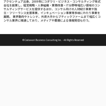
アクセンチュア出身。2009年にコダワリ・ビジネス・コンサルティング株式
会社を創業し、経営戦略・人事組織・業務改善・IT分野等幅広い領域のコン
サルティングサービスを提供するほか、コンサル向けの人材紹介事業や独
立・フリーランス支援事業、インキュベーション事業等多岐にわたり事業を
展開。 業界動向やトレンド、外資大手からブティックファームまで幅広くコ
ンサル業界に精通しており、メディアや書籍による情報発信も行う。
©Codawari Business Consulting Inc. - All Rights Reserved