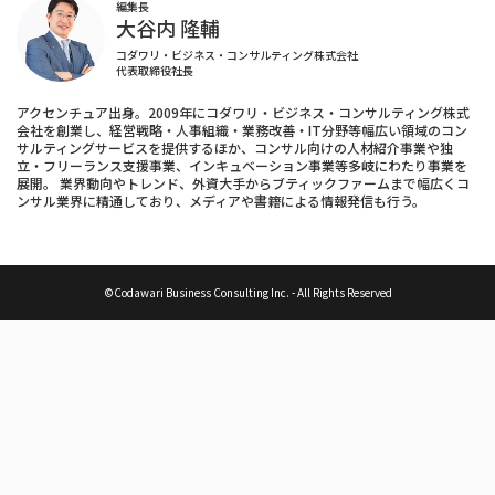
編集長
大谷内 隆輔
コダワリ・ビジネス・コンサルティング株式会社
代表取締役社長
アクセンチュア出身。2009年にコダワリ・ビジネス・コンサルティング株式
会社を創業し、経営戦略・人事組織・業務改善・IT分野等幅広い領域のコン
サルティングサービスを提供するほか、コンサル向けの人材紹介事業や独
立・フリーランス支援事業、インキュベーション事業等多岐にわたり事業を
展開。 業界動向やトレンド、外資大手からブティックファームまで幅広くコ
ンサル業界に精通しており、メディアや書籍による情報発信も行う。
©Codawari Business Consulting Inc. - All Rights Reserved