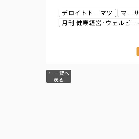
デロイトトーマツ
マー
月刊 健康経営･ウェルビー
← 一覧へ
戻る