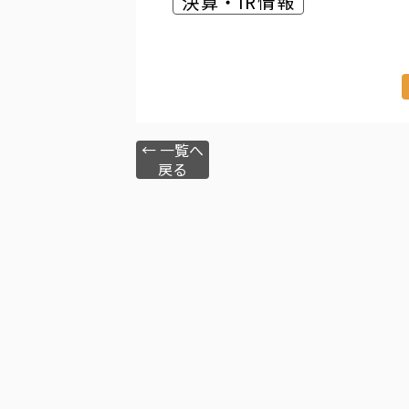
決算・IR情報
← 一覧へ
戻る