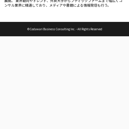
展開。 業界動向やトレンド、外資大手からブティックファームまで幅広くコ
ンサル業界に精通しており、メディアや書籍による情報発信も行う。
©Codawari Business Consulting Inc. - All Rights Reserved