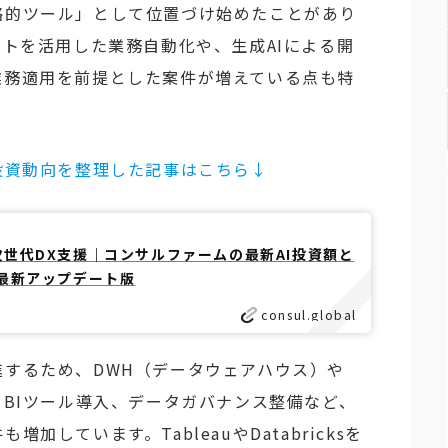
略的ツール」として位置づけ始めたことがあり
ントを活用した業務自動化や、生成AIによる開
業務適用を前提とした案件が増えている点も特
投資動向を整理した記事はこちら↓
次世代DX支援｜コンサルファームの最新AI投資額と
年最新アップデート版
consul.global
するため、DWH（データウェアハウス）や
、BIツール導入、データガバナンス整備など、
加しています。TableauやDatabricksを