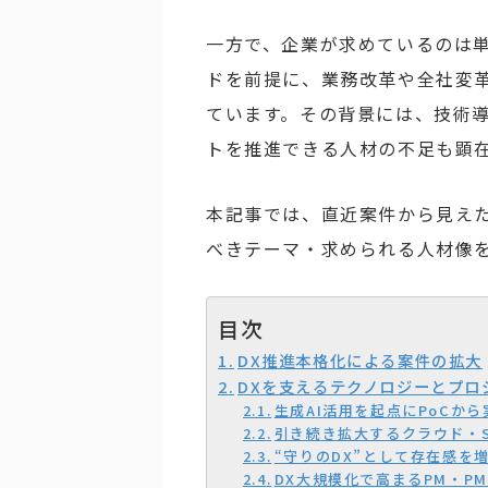
一方で、企業が求めているのは単
ドを前提に、業務改革や全社変
ています。その背景には、技術
トを推進できる人材の不足も顕
本記事では、直近案件から見えた
べきテーマ・求められる人材像
目次
DX推進本格化による案件の拡大
DXを支えるテクノロジーとプロ
生成AI活用を起点にPoCか
引き続き拡大するクラウド・S
“守りのDX”として存在感を
DX大規模化で高まるPM・P