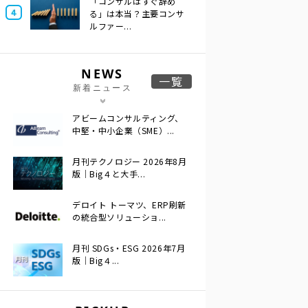
「コンサルはすぐ辞め
る」は本当？主要コンサ
ルファー...
NEWS
一覧
新着ニュース
アビームコンサルティング、
中堅・中小企業（SME）...
月刊テクノロジー 2026年8月
版｜Big４と大手...
デロイト トーマツ、ERP刷新
の統合型ソリューショ...
月刊 SDGs・ESG 2026年7月
版｜Big４...