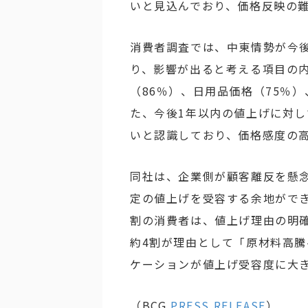
いと見込んでおり、価格反映の
消費者調査では、中東情勢が今
り、影響が出ると考える項目の
（86％）、日用品価格（75％
た、今後1年以内の値上げに対し
いと認識しており、価格感度の
同社は、企業側が顧客離反を懸
定の値上げを受容する余地がで
割の消費者は、値上げ理由の明
約4割が理由として「原材料高
ケーションが値上げ受容度に大
（BCG
PRESS RELEASE
）