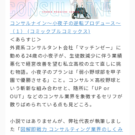
コンサルナイン～小夜子の逆転プロデュース～
（１） (コミックブルコミックス)
＜あらすじ＞
外資系コンサルタント会社「マッチンゼー」に
勤める24歳の小夜子が、生徒数減少に伴う業績
悪化で経営改善を望む私立高校の立て直しに挑
む物語。小夜子のプランは「弱小野球部を甲子
園で優勝させる」こと。コンサル×高校野球と
いう斬新な組み合わせと、随所に「UP or
OUT」などのコンサル業界を象徴するセリフが
散りばめられている点も見どころ。
小説ではありませんが、弊社代表が執筆しまし
た「
図解即戦力 コンサルティング業界のしくみ