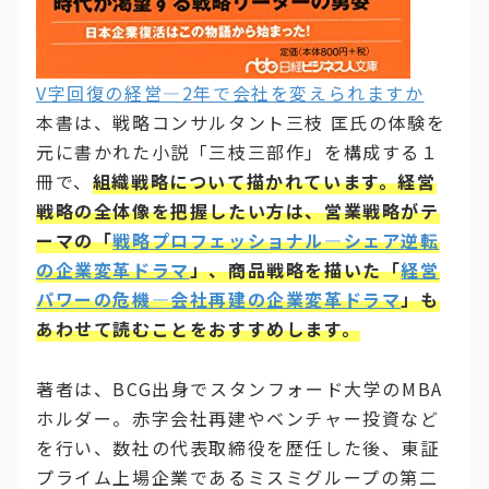
V字回復の経営―2年で会社を変えられますか
本書は、戦略コンサルタント三枝 匡氏の体験を
元に書かれた小説「三枝三部作」を構成する１
冊で、
組織戦略について描かれています。経営
戦略の全体像を把握したい方は、営業戦略がテ
ーマの「
戦略プロフェッショナル―シェア逆転
の企業変革ドラマ
」、商品戦略を描いた「
経営
パワーの危機―会社再建の企業変革ドラマ
」も
あわせて読むことをおすすめします。
著者は、BCG出身でスタンフォード大学のMBA
ホルダー。赤字会社再建やベンチャー投資など
を行い、数社の代表取締役を歴任した後、東証
プライム上場企業であるミスミグループの第二