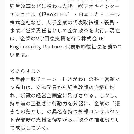
経営改革などに携わった後、㈱アオキインター
ナショナル（現Aoki HD）・日本コカ・コーラ
株式会社など、大手企業の代表取締役・役員・
事業／営業責任者として企業改革を実行。現在
は、企業のV字回復支援を行う株式会RE-
Engineering Partners代表取締役社長を務めて
います。
＜あらすじ＞
大手紳士服チェーン「しきがわ」の熱血営業マ
ン高山は、ある発言から経営幹部の逆鱗に触
れ、新設の経営企画室に飛ばされる。しかし、
持ち前の正義感と行動力を武器に、企業の「憑
きもの落とし」の異名を持つ外部コンサルタン
ト安部野の支援を得ながら、改革の推進役とし
て成長していく。