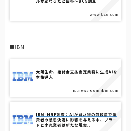
ルが変わったと回答～BCG調査
www.bcg.com
■IBM
太陽生命、給付金支払査定業務に生成AIを
本格導入
jp.newsroom.ibm.com
IBM–NRF調査：AIが買い物の前段階で消
費者の意思決定に影響を与える中、ブラン
ドと小売業者は新たな現実...