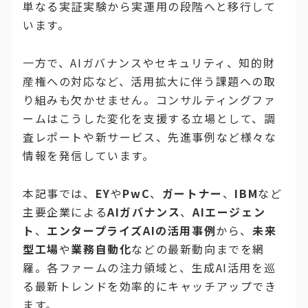
単なる実証実験から実運用の段階へと移行して
います。
一方で、AIガバナンスやセキュリティ、知的財
産権への対応など、活用拡大に伴う課題への取
り組みも欠かせません。コンサルティングファ
ームはこうした変化を支援する立場として、調
査レポートや新サービス、先進事例など様々な
情報を発信しています。
本記事では、
EY
や
PwC
、
ガートナー
、
IBM
など
主要企業による
AIガバナンス
、
AIエージェン
ト
、
エンタープライズAIの活用事例
から、
未来
型工場
や
業務自動化
などの最新動向までを網
羅。各ファームの注力領域と、生成AI活用を巡
る最新トレンドを効率的にキャッチアップでき
ます。