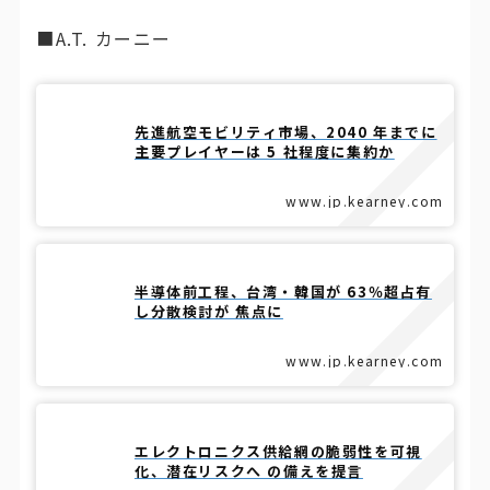
■A.T. カーニー
先進航空モビリティ市場、2040 年までに
主要プレイヤーは 5 社程度に集約か
www.jp.kearney.com
半導体前工程、台湾・韓国が 63％超占有
し分散検討が 焦点に
www.jp.kearney.com
エレクトロニクス供給網の脆弱性を可視
化、潜在リスクへ の備えを提言