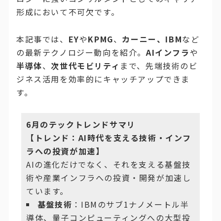
形成において不可欠です。
本記事では、
EY
や
KPMG
、
カーニー、IBM
など
の最新テクノロジー動向を紹介。
AIインフラ
や
半導体
、
次世代モビリティ
まで、先端技術のビ
ジネス活用を効率的にキャッチアップできま
す。
6月のテックトレンドサマリ
【トレンド：AI時代を支える技術・インフ
ラへの投資が加速】
AIの進化だけでなく、それを支える基盤技
術や産業インフラへの投資・開発が加速し
ています。
基盤技術
：IBMのサブ1ナノメートル半
導体、量子コンピューティングへの大型投