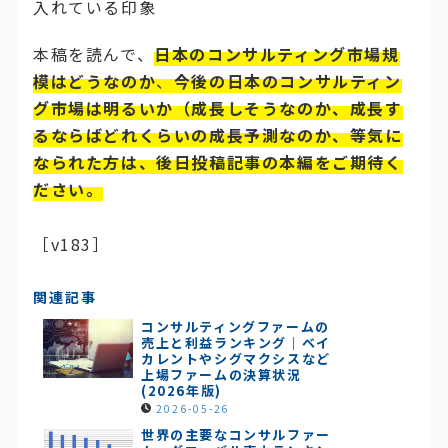
入れている印象
本稿を読んで、
日本のコンサルティング市場規
模はどうなのか
、
今後の日本のコンサルティン
グ市場は明るいか（成
長しそうなのか、成長す
るならばどれくらいの成長予測なのか、等気に
なられた方は、後日投稿記事の本編をご期待く
ださい。
［v183］
関連記事
コンサルティングファームの
売上と利益ランキング｜ベイ
カレントやシグマクシスなど
上場ファームの決算状況
(2026年版)
2026-05-26
世界の主要なコンサルファー