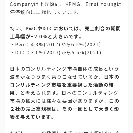
Companyは上昇傾向、KPMG、Ernst Youngは
停滞傾向に二極化しています。
特に、
PwCやDTCにおいては、売上割合の期間
上昇幅が+2.0%と大きいです
。
・Pwc：4.3%(2017)から6.5%(2021)
・DTC：3.0%(2017)から5.5%(2021)
日本のコンサルティング市場自体の成長という
波をかなりうまく乗りこなせているか、
日本の
コンサルティング市場を重要視した活動の結
果
、と考えられます。日本のコンサルティング
市場の拡大には様々な要因がありますが、
この
２社の売上高規模は、その一因として大きく影
響を与えています。
ただし、ここの数字にはITコンサル領域の広さ