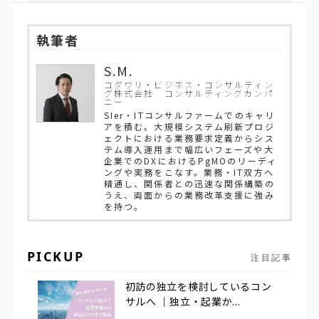
執筆者
S.M.
コダワリ・ビジネス・コンサルティン
グ株式会社 コンサルティングカンパ
ニー
SIer・ITコンサルファームでのキャリ
アを積む。大規模システム刷新プロジ
ェクトにおける業務要求定義からシス
テム導入運用まで幅広いフェーズや大
企業でのDXにおけるPgMOのリーディ
ングや実務をこなす。業務・IT双方へ
精通し、関係者との迅速な関係構築の
うえ、両面からの業務改革支援に強み
を持つ。
PICKUP
注目記事
初訪の独立を検討しているコン
サルへ ｜独立・起業か...