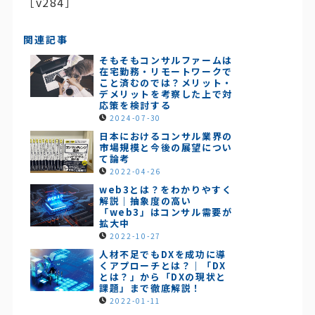
［v284］
関連記事
そもそもコンサルファームは
在宅勤務・リモートワークで
こと済むのでは？メリット・
デメリットを考察した上で対
応策を検討する
2024-07-30
日本におけるコンサル業界の
市場規模と今後の展望につい
て論考
2022-04-26
web3とは？をわかりやすく
解説｜抽象度の高い
「web3」はコンサル需要が
拡大中
2022-10-27
人材不足でもDXを成功に導
くアプローチとは？｜「DX
とは？」から「DXの現状と
課題」まで徹底解説！
2022-01-11