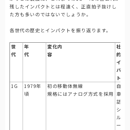
残したインパクトとは程遠く、正直拍子抜けし
た方も多いのではないでしょうか。
各世代の歴史とインパクトを振り返ります。
世
年
変化内
社会
代
代
容
的な
イン
パク
ト
1G
1979年
初の移動体無線
自動
頃
規格にはアナログ方式を採用
車電
話・
ショ
ルダ
ーホ