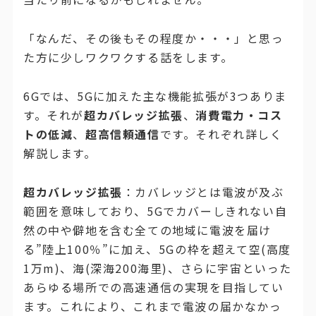
「なんだ、その後もその程度か・・・」と思っ
た方に少しワクワクする話をします。
6Gでは、5Gに加えた主な機能拡張が3つありま
す。それが
超カバレッジ拡張
、
消費電力・コス
トの低減
、
超高信頼通信
です。それぞれ詳しく
解説します。
超カバレッジ拡張
：カバレッジとは電波が及ぶ
範囲を意味しており、5Gでカバーしきれない自
然の中や僻地を含む全ての地域に電波を届け
る”陸上100％”に加え、5Gの枠を超えて空(高度
1万m)、海(深海200海里)、さらに宇宙といった
あらゆる場所での高速通信の実現を目指してい
ます。これにより、これまで電波の届かなかっ