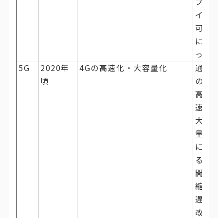
プレ
イが
可能
にな
った
5G
2020年
4Gの高速化・大容量化
通信
頃
の超
高
速・
大容
量化
によ
る時
間短
縮や
遅延
改