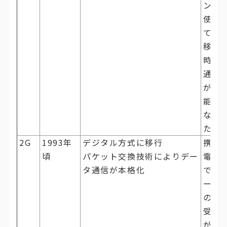
ンを
使っ
て、
移動
時の
通話
が可
能に
なっ
た
2G
1993年
デジタル方式に移行
携帯
頃
パケット交換技術によりデー
電話
タ通信が本格化
でメ
ール
の送
受信
が可