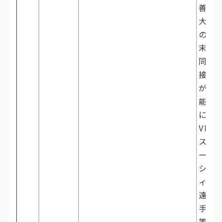
善、
大量
の端
末の
同時
接続
が可
能
に。
VR、
スマ
ート
シテ
ィ、
遠隔
手術
等の