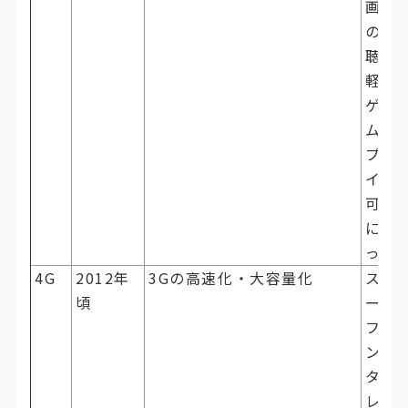
画像
の視
聴、
軽い
ゲー
ムの
プレ
イが
可能
にな
った
4G
2012年
3Gの高速化・大容量化
スマ
頃
ート
フォ
ンや
タブ
レッ