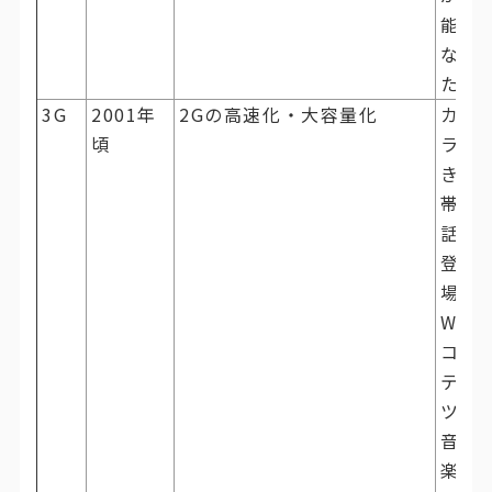
能に
なっ
た
3G
2001年
2Gの高速化・大容量化
カメ
頃
ラ付
き携
帯電
話が
登
場。
WEB
コン
テン
ツや
音
楽、