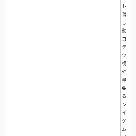
トが
普及
し、
動画
コン
テン
ツの
視聴
や容
量を
要す
るオ
ンラ
イン
ゲー
ムの