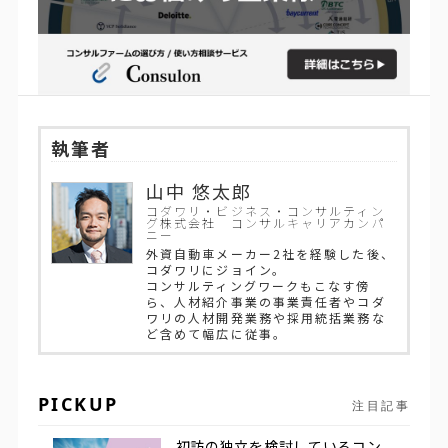
執筆者
山中 悠太郎
コダワリ・ビジネス・コンサルティン
グ株式会社 コンサルキャリアカンパ
ニー
外資自動車メーカー2社を経験した後、
コダワリにジョイン。
コンサルティングワークもこなす傍
ら、人材紹介事業の事業責任者やコダ
ワリの人材開発業務や採用統括業務な
ど含めて幅広に従事。
PICKUP
注目記事
初訪の独立を検討しているコン