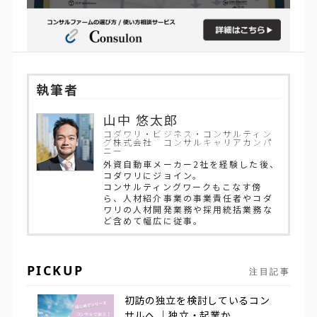
執筆者
山中 悠太郎
コダワリ・ビジネス・コンサルティン
グ株式会社 コンサルキャリアカンパ
ニー
外資自動車メーカー2社を経験した後、
コダワリにジョイン。
コンサルティングワークもこなす傍
ら、人材紹介事業の事業責任者やコダ
ワリの人材開発業務や採用統括業務な
ど含めて幅広に従事。
PICKUP
注目記事
初訪の独立を検討しているコン
サルへ ｜独立・起業か...