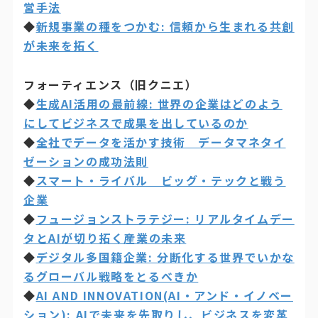
営手法
◆
新規事業の種をつかむ: 信頼から生まれる共創
が未来を拓く
フォーティエンス（旧クニエ）
◆
生成AI活用の最前線: 世界の企業はどのよう
にしてビジネスで成果を出しているのか
◆
全社でデータを活かす技術 データマネタイ
ゼーションの成功法則
◆
スマート・ライバル ビッグ・テックと戦う
企業
◆
フュージョンストラテジー: リアルタイムデー
タとAIが切り拓く産業の未来
◆
デジタル多国籍企業: 分断化する世界でいかな
るグローバル戦略をとるべきか
◆
AI AND INNOVATION(AI・アンド・イノベー
ション): AIで未来を先取りし、ビジネスを変革