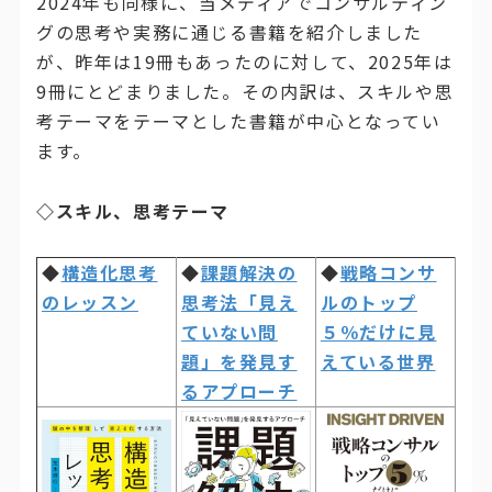
2024年も同様に、当メディアでコンサルティン
グの思考や実務に通じる書籍を紹介しました
が、昨年は19冊もあったのに対して、2025年は
9冊にとどまりました。その内訳は、スキルや思
考テーマをテーマとした書籍が中心となってい
ます。
◇スキル、思考テーマ
◆
構造化思考
◆
課題解決の
◆
戦略コンサ
のレッスン
思考法「見え
ルのトップ
ていない問
５％だけに見
題」を発見す
えている世界
るアプローチ