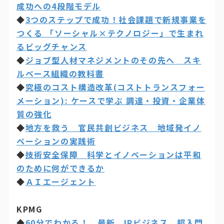
成功への4段階モデル
◆
3つのステップで成功！社会課題で新規事業を
つくる 「ソーシャル×テクノロジー」で生まれ
るビッグチャンス
◆
ジョブ型人材マネジメントのその先へ スキ
ルベース組織の教科書
◆
究極のコスト構造改革(コストトランスフォー
メーション): ケースで学ぶ 調達・投資・企業体
質の強化
◆
地方を救う 官民共創ビジネス 地域発イノ
ベーションの実践術
◆
技術安全保障 科学とイノベーションは平和
のために何ができるか
◆
ＡＩエージェント
KPMG
◆
60分でわかる！ 最新 IPビジネス 超入門