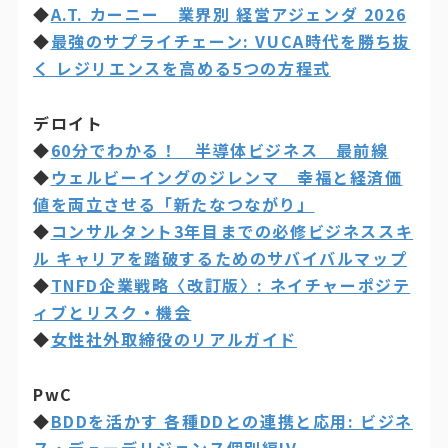
◆
A.T. カーニー 業界別 経営アジェンダ 2026
◆
最強のサプライチェーン: VUCA時代を勝ち抜
く レジリエンスを高める5つの方程式
デロイト
◆
60分でわかる！ 半導体ビジネス 最前線
◆
ウェルビーイングのジレンマ 幸福と経済価
値を両立させる「新たなつながり」
◆
コンサルタント3年目までの必修ビジネススキ
ル キャリアを踏破するためのサバイバルマップ
◆
TNFD企業戦略〈改訂版〉: ネイチャーポジテ
ィブとリスク・機会
◆
女性社外取締役のリアルガイド
PwC
◆
BDDを活かす 各種DDとの連携と応用: ビジネ