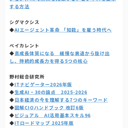
する方法
シグマクシス
◆
AIエージェント革命 「知能」を雇う時代へ
ベイカレント
◆
高成長体質になる 緩慢な衰退から抜け出
し、持続的成長力を得る5つの核心
野村総合研究所
◆
ITナビゲーター2026年版
◆
生成AI・30の論点 2025-2026
◆
日本経済の今を理解する7つのキーワード
◆
図解CIOハンドブック 改訂6版
◆
ビジュアル AI活用基本スキル96
◆
ITロードマップ 2025年版