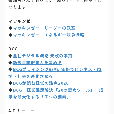
書籍も含んでおります。取り上げ順は順不同と
なります。
マッキンゼー
◆
マッキンゼー リーダーの教室
◆
マッキンゼー エネルギー競争戦略
BCG
◆
全社デジタル戦略 失敗の本質
◆
新規事業撤退力を高める
◆
BCGプライシング戦略: 価格でビジネス・市
場・社会を進化させる
◆
BCGが読む経営の論点2026
◆
BCG 経営課題解決「20の思考ツール」 成
果を最大化する「７つの要素」
A.T.カーニー