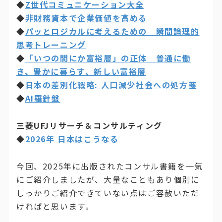
◆
Z世代コミュニケーション大全
◆
非財務資本で企業価値を高める
◆
パッとロジカルに考えるための 瞬間論理的
思考トレーニング
◆
「いつの間にか富裕層」の正体 普通に働
き、豊かに暮らす、新しい富裕層
◆
日本の差別化戦略: 人口減少社会への処方箋
◆
AI羅針盤
三菱UFJリサーチ＆コンサルティング
◆
2026年 日本はこうなる
今回、2025年に出版されたコンサル書籍を一気
にご紹介しましたが、大量なこともあり個別に
しっかりご紹介できていない点はご容赦いただ
ければと思います。