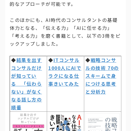
的なアプローチが可能です。
このほかにも、AI時代のコンサルタントの基礎
体力となる、「伝える力」「AIに任せる力」
「考える力」を磨く書籍として、以下の3冊をピ
ックアップしました。
◆
結果を出す
◆
ITコンサル
◆
戦略コンサ
コンサルだけ
1000人にAIで
ルの技術 70の
が知ってい
ラクになる仕
スキームで身
る 「伝わら
事きいてみた
につける思考
ない」がなく
と分析力
なる話し方の
順番