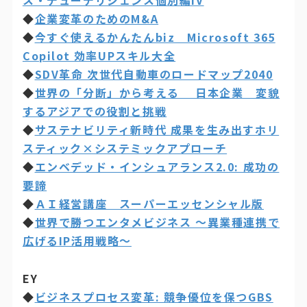
ス・デューデリジェンス個別編IV
◆
企業変革のためのM&A
◆
今すぐ使えるかんたんbiz Microsoft 365
Copilot 効率UPスキル大全
◆
SDV革命 次世代自動車のロードマップ2040
◆
世界の「分断」から考える 日本企業 変貌
するアジアでの役割と挑戦
◆
サステナビリティ新時代 成果を生み出すホリ
スティック×システミックアプローチ
◆
エンベデッド・インシュアランス2.0: 成功の
要諦
◆
ＡＩ経営講座 スーパーエッセンシャル版
◆
世界で勝つエンタメビジネス ～異業種連携で
広げるIP活用戦略～
EY
◆
ビジネスプロセス変革: 競争優位を保つGBS