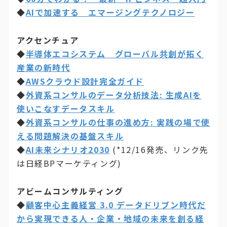
◆
AIで加速する エマージングテクノロジー
アクセンチュア
◆
半導体エコシステム グローバル共創が拓く
産業の新時代
◆
AWSクラウド設計完全ガイド
◆
外資系コンサルのデータ分析技法: 生成AIを
使いこなすデータスキル
◆
外資系コンサルの仕事の進め方: 実践の場で使
える問題解決の基盤スキル
◆
AI未来シナリオ2030
(*12/16発売、リンク先
は日経BPマーケティング)
アビームコンサルティング
◆
顧客中心主義経営 3.0 データドリブン時代だ
から実現できる人・企業・地域の未来を創る経