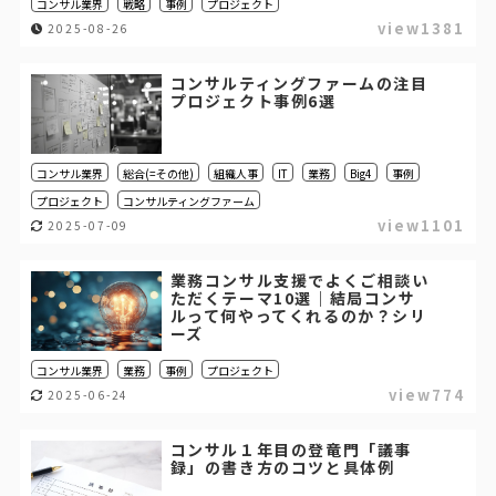
コンサル業界
戦略
事例
プロジェクト
view1381
2025-08-26
コンサルティングファームの注目
プロジェクト事例6選
コンサル業界
総合(=その他)
組織人事
IT
業務
Big4
事例
プロジェクト
コンサルティングファーム
view1101
2025-07-09
業務コンサル支援でよくご相談い
ただくテーマ10選｜結局コンサ
ルって何やってくれるのか？シリ
ーズ
コンサル業界
業務
事例
プロジェクト
view774
2025-06-24
コンサル１年目の登竜門「議事
録」の書き方のコツと具体例