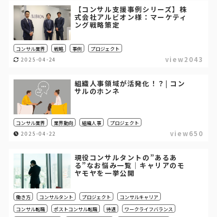
【コンサル支援事例シリーズ】株
式会社アルビオン様：マーケティ
ング戦略策定
コンサル業界
戦略
事例
プロジェクト
view2043
2025-04-24
組織人事領域が活発化！？| コン
サルのホンネ
コンサル業界
業界動向
組織人事
プロジェクト
view650
2025-04-22
現役コンサルタントの”あるあ
る”なお悩み一覧｜キャリアのモ
ヤモヤを一挙公開
働き方
コンサルタント
プロジェクト
コンサルキャリア
コンサル転職
ポストコンサル転職
待遇
ワークライフバランス