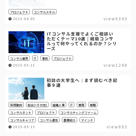
プロジェクト
コンサルスキル
view5343
2025-06-05
ITコンサル支援でよくご相談い
ただくテーマ10選 | 結局コンサ
ルって何やってくれるのか？シリ
ーズ
コンサル業界
IT
事例
プロジェクト
view1248
2025-05-15
初訪の大学生へ｜まず読むべき記
事９選
採用動向
総合(=その他)
組織人事
IT
業務
戦略
コンサルタント
プロジェクト
コンサルティングファーム
コンサルキャリア
コンサル適性
書籍紹介
マインド
view802
2025-05-13