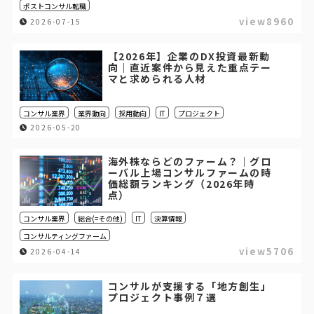
ポストコンサル転職
view8960
2026-07-15
【2026年】企業のDX投資最新動
向｜直近案件から見えた重点テー
マと求められる人材
コンサル業界
業界動向
採用動向
IT
プロジェクト
2026-05-20
海外株ならどのファーム？｜グロ
ーバル上場コンサルファームの時
価総額ランキング（2026年時
点）
コンサル業界
総合(=その他)
IT
決算情報
コンサルティングファーム
view5706
2026-04-14
コンサルが支援する「地方創生」
プロジェクト事例７選