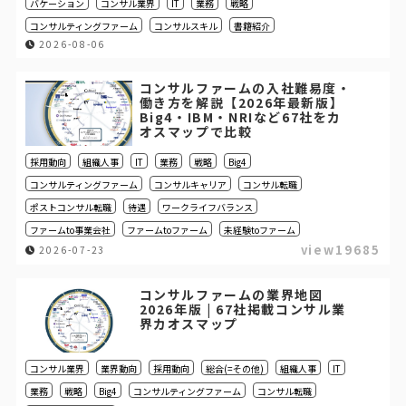
バケーション
コンサル業界
IT
業務
戦略
コンサルティングファーム
コンサルスキル
書籍紹介
2026-08-06
コンサルファームの入社難易度・
働き方を解説【2026年最新版】
Big4・IBM・NRIなど67社をカ
オスマップで比較
採用動向
組織人事
IT
業務
戦略
Big4
コンサルティングファーム
コンサルキャリア
コンサル転職
ポストコンサル転職
待遇
ワークライフバランス
ファームto事業会社
ファームtoファーム
未経験toファーム
view19685
2026-07-23
コンサルファームの業界地図
2026年版 | 67社掲載コンサル業
界カオスマップ
コンサル業界
業界動向
採用動向
総合(=その他)
組織人事
IT
業務
戦略
Big4
コンサルティングファーム
コンサル転職