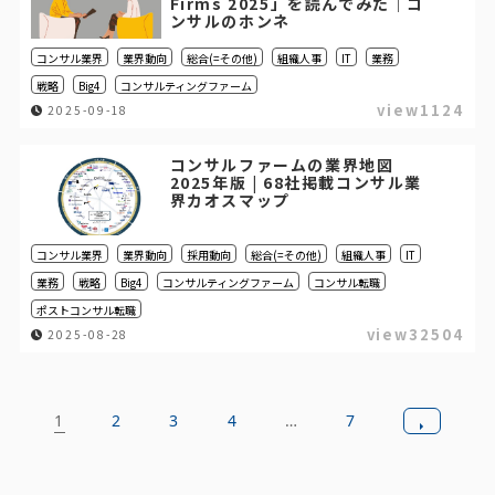
Firms 2025」を読んでみた｜コ
ンサルのホンネ
コンサル業界
業界動向
総合(=その他)
組織人事
IT
業務
戦略
Big4
コンサルティングファーム
view1124
2025-09-18
コンサルファームの業界地図
2025年版 | 68社掲載コンサル業
界カオスマップ
コンサル業界
業界動向
採用動向
総合(=その他)
組織人事
IT
業務
戦略
Big4
コンサルティングファーム
コンサル転職
ポストコンサル転職
view32504
2025-08-28
1
2
3
4
…
7