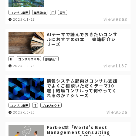
コンサル業界
業界動向
IT
事例
view9863
2025-11-27
AIテーマで読んでおきたいコンサ
ルにおすすめの本 ｜ 書籍紹介シ
リーズ
IT
コンサルスキル
書籍紹介
view1157
2025-10-28
情報システム部向けコンサル支援
でよくご相談いただくテーマ10
選 | 結局コンサルって何やってく
れるのか？シリーズ
コンサル業界
IT
プロジェクト
view526
2025-10-23
Forbes誌「World’s Best
Management Consulting