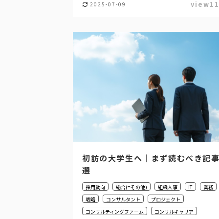
view1
2025-07-09
初訪の大学生へ｜まず読むべき記
選
採用動向
総合(=その他)
組織人事
IT
業務
戦略
コンサルタント
プロジェクト
コンサルティングファーム
コンサルキャリア