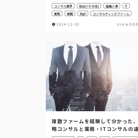
コンサル業界
総合(=その他)
組織人事
IT
業務
戦略
Big4
コンサルティングファーム
view30
2024-12-20
複数ファームを経験して分かった
略コンサルと業務・ITコンサルの