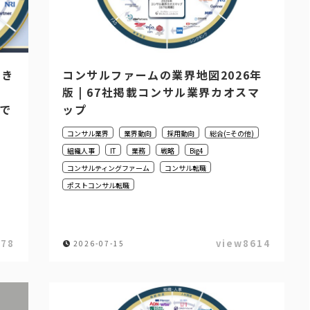
働き
コンサルファームの業界地図2026年
版 | 67社掲載コンサル業界カオスマ
プで
ップ
コンサル業界
業界動向
採用動向
総合(=その他)
組織人事
IT
業務
戦略
Big4
コンサルティングファーム
コンサル転職
ポストコンサル転職
578
view8614
2026-07-15