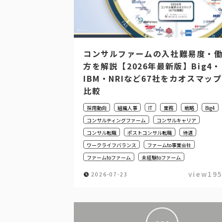
コンサルファームの入社難易度・
方を解説【2026年最新版】Big4・
IBM・NRIなど67社をカオスマッ
比較
採用動向
組織人事
IT
業務
戦略
Big4
コンサルティングファーム
コンサルキャリア
コンサル転職
ポストコンサル転職
待遇
ワークライフバランス
ファームto事業会社
ファームtoファーム
未経験toファーム
view19
2026-07-23