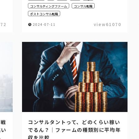
コンサルティングファーム
コンサル転職
ポストコンサル転職
472
view61070
2024-07-11
、戦
コンサルタントって、どのくらい稼い
違い
でるん？｜ファームの種類別に平均年
収を比較