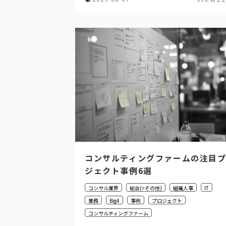
コンサルティングファームの注目
ジェクト事例6選
コンサル業界
総合(=その他)
組織人事
IT
業務
Big4
事例
プロジェクト
コンサルティングファーム