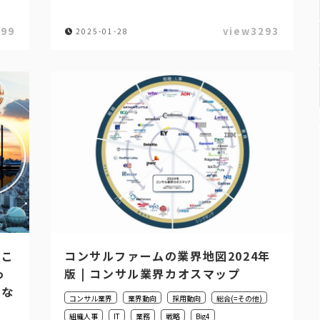
799
view3293
2025-01-28
どこ
コンサルファームの業界地図2024年
っ
版 | コンサル業界カオスマップ
でな
コンサル業界
業界動向
採用動向
総合(=その他)
組織人事
IT
業務
戦略
Big4