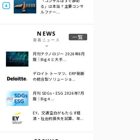
「コンサルはすぐ辞め
る」は本当？主要コンサ
ルファー...
NEWS
一覧
新着ニュース
月刊テクノロジー 2026年8月
版｜Big４と大手...
デロイト トーマツ、ERP刷新
の統合型ソリューショ...
月刊 SDGs・ESG 2026年7月
版｜Big４...
EY、交通空白がもたらす経
済・社会的損失を試算、年...