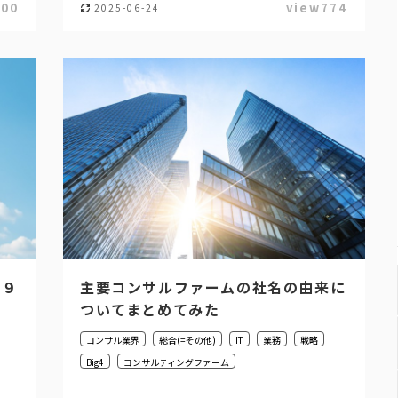
100
view774
2025-06-24
事９
主要コンサルファームの社名の由来に
ついてまとめてみた
コンサル業界
総合(=その他)
IT
業務
戦略
Big4
コンサルティングファーム