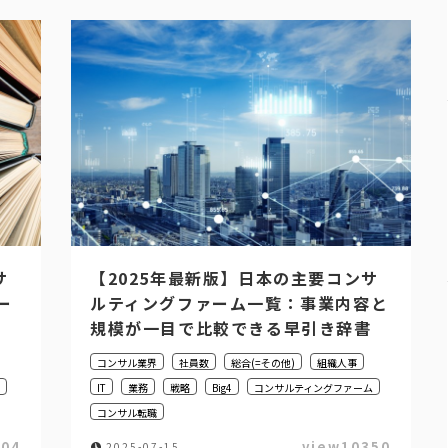
サ
【2025年最新版】日本の主要コンサ
ー
ルティングファーム一覧：事業内容と
規模が一目で比較できる早引き辞書
コンサル業界
社員数
総合(=その他)
組織人事
IT
業務
戦略
Big4
コンサルティングファーム
コンサル転職
204
view10350
2025-07-15