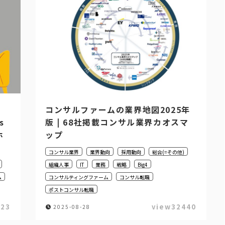
コンサルファームの業界地図2025年
s
版 | 68社掲載コンサル業界カオスマ
ホ
ップ
コンサル業界
業界動向
採用動向
総合(=その他)
組織人事
IT
業務
戦略
Big4
ム
コンサルティングファーム
コンサル転職
ポストコンサル転職
123
view32440
2025-08-28